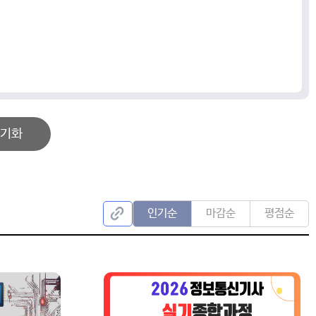
기화
인기순
마감순
평점순