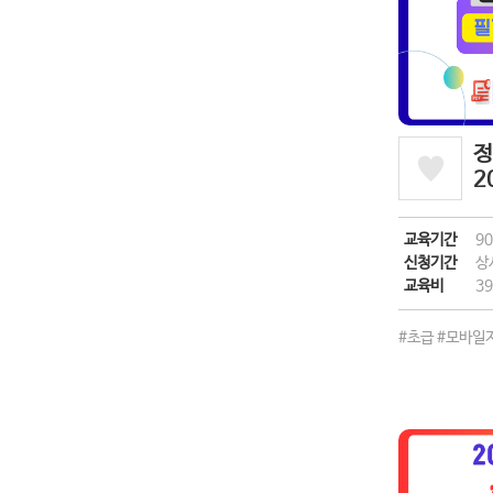
정
2
교육기간
9
신청기간
상
교육비
39
#초급
#모바일