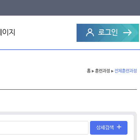
페이지
로그인
과정
홈
훈련과정
전체훈련과정
▶
▶
 설문
문의내역
상세검색