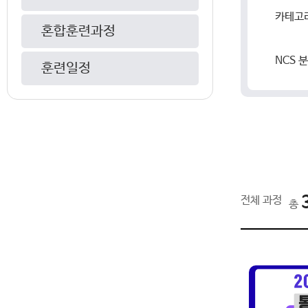
카테고
혼합훈련과정
NCS 
훈련일정
전체 과정
총