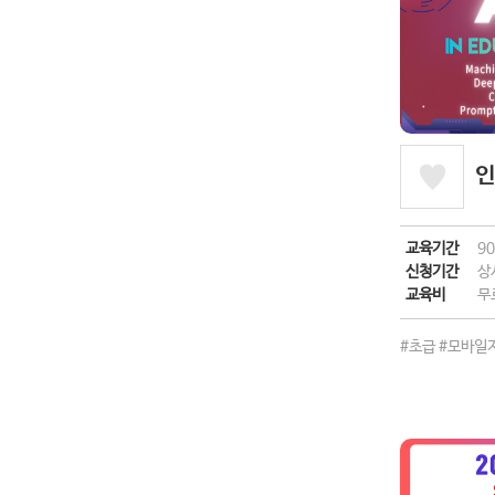
인
교육기간
9
신청기간
상
교육비
무
#초급
#모바일