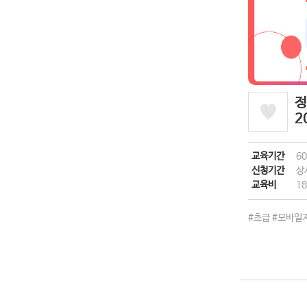
정
2
교육기간
6
신청기간
상
교육비
18
#초급
#모바일