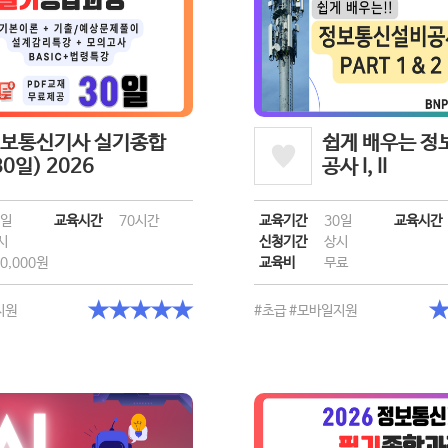
보통신기사 실기종합
쉽게 배우는 
30일) 2026
공사 I, II
0일
교육시간
70시간
교육기간
30일
교육시간
시
신청기간
상시
0,000원
교육비
무료
★★★★★
지원
#초급
#모바일지원