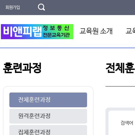
회원가입
교육원 소개
교
교육기관 소개
고용보
훈련과정
전체훈
인사말
국민내
연혁
찾아오시는 길
전체훈련과정
원격훈련과정
검색어
집체훈련과정