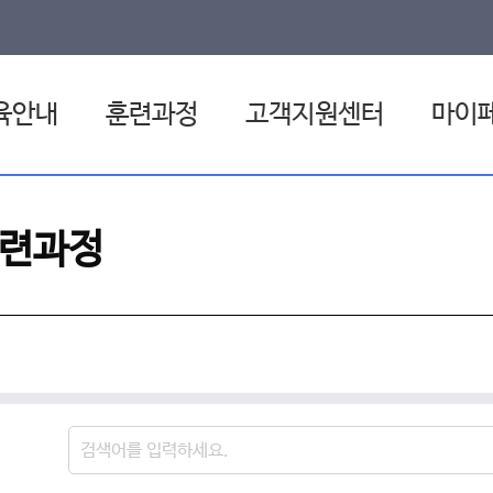
육안내
훈련과정
고객지원센터
마이
험 환급제도
전체훈련과정
공지사항
관심
련과정
일배움카드
원격훈련과정
자료실
나의
집체훈련과정
FAQ
나의 
혼합훈련과정
1:1문의
훈련일정
취업상담 신청
검
원격지원서비스
색
어
입