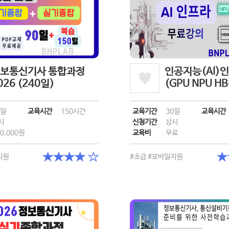
보통신기사 통합과정
인공지능(AI)
026 (240일)
(GPU NPU H
0일
교육시간
150시간
교육기간
30일
교육시간
시
신청기간
상시
0,000원
교육비
무료
★★★★ ☆
★
지원
#초급
#모바일지원