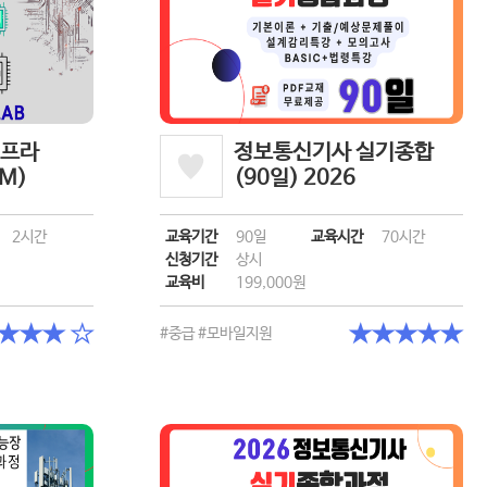
인프라
정보통신기사 실기종합
BM)
(90일) 2026
2시간
교육기간
90일
교육시간
70시간
신청기간
상시
교육비
199,000원
★★★ ☆
★★★★★
#중급
#모바일지원