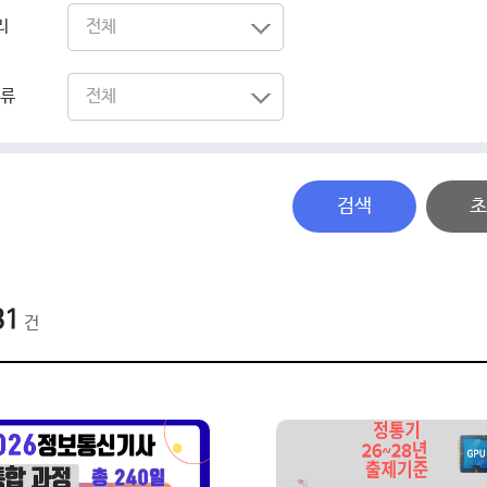
력
리
전체
전체
분류
전체
전체
검색
초
31
건