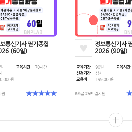
보통신기사 필기종합
정보통신기사 
026 (60일)
2026 (90일)
0일
교육시간
70시간
교육기간
90일
교육시간
시
신청기간
상시
0,000원
교육비
199,000원
★★★★★
지원
#초급
#모바일지원
더보기